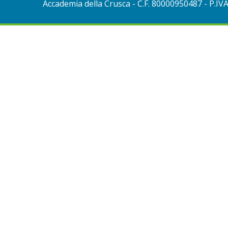
Accademia della Crusca
- C.F. 80000950487 - P.IV