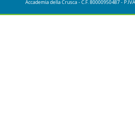
Accademia della Crusca
- C.F. 80000950487 - P.IV