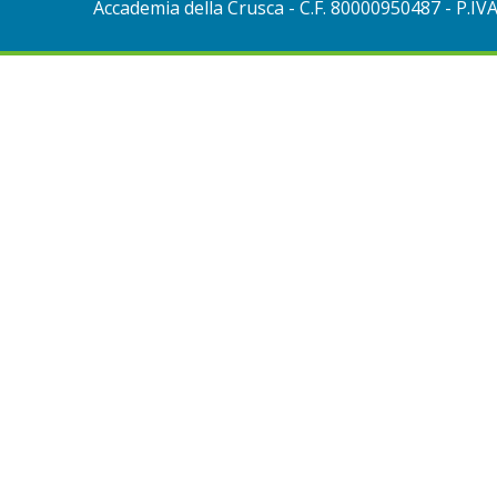
Accademia della Crusca
- C.F. 80000950487 - P.IV