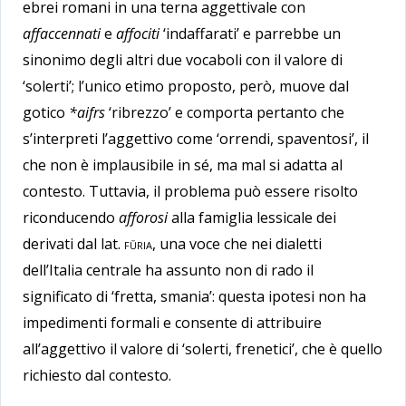
ebrei romani in una terna aggettivale con
affaccennati
e
affociti
‘indaffarati’ e parrebbe un
sinonimo degli altri due vocaboli con il valore di
‘solerti’; l’unico etimo proposto, però, muove dal
gotico
*aifrs
‘ribrezzo’ e comporta pertanto che
s’interpreti l’aggettivo come ‘orrendi, spaventosi’, il
che non è implausibile in sé, ma mal si adatta al
contesto. Tuttavia, il problema può essere risolto
riconducendo
afforosi
alla famiglia lessicale dei
derivati dal lat.
fŭria
, una voce che nei dialetti
dell’Italia centrale ha assunto non di rado il
significato di ‘fretta, smania’: questa ipotesi non ha
impedimenti formali e consente di attribuire
all’aggettivo il valore di ‘solerti, frenetici’, che è quello
richiesto dal contesto.