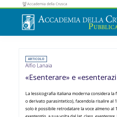
Accademia della Crusca
ARTICOLO
Alfio Lanaia
«Esenterare» e «esenteraz
La lessicografia italiana moderna considera la
o derivato parasintetico), facendola risalire al 
solo è possibile retrodatare la voce almeno al 
exenteratio
, a sua volta dal lat. class.
exenterare
.