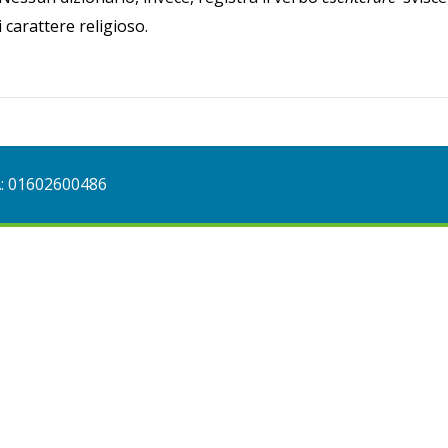
 carattere religioso.
A: 01602600486