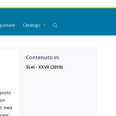
uistare
Catalogo
Contenuto in:
SLeI - XXVII (2010)
mposto
non
t. med.
rare’,