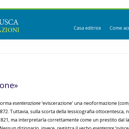
Casa editrice
Come acq
ione»
 forma
esenterazione
‘eviscerazione’ una neoformazione (co
1872. Tuttavia, sulla scorta della lessicografia ottocentesca, 
1821, ma interpretarla correttamente come un prestito dal la
 Nessun dizionario, invece, registra il verbo
esenterare
‘svisce