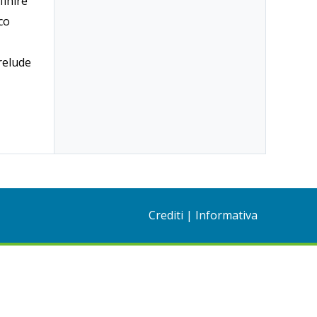
finire
ico
prelude
Crediti
|
Informativa