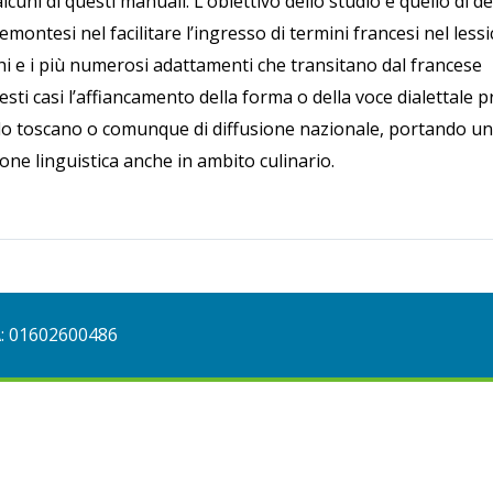
lcuni di questi manuali. L’obiettivo dello studio è quello di de
iemontesi nel facilitare l’ingresso di termini francesi nel less
chi e i più numerosi adattamenti che transitano dal francese
questi casi l’affiancamento della forma o della voce dialettale 
llo toscano o comunque di diffusione nazionale, portando un
ione linguistica anche in ambito culinario.
A: 01602600486