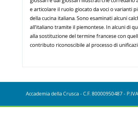
glossari e dai glossari illustrati che corredano a
e articolare il ruolo giocato da voci o varianti p
della cucina italiana. Sono esaminati alcuni cal
all’italiano tramite il piemontese. In alcuni di 
alla sostituzione del termine francese con que
contributo riconoscibile al processo di unificaz
Accademia della Crusca
- C.F. 80000950487 - P.IV