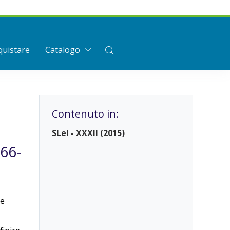
uistare
Catalogo
Contenuto in:
SLeI - XXXII (2015)
766-
 e