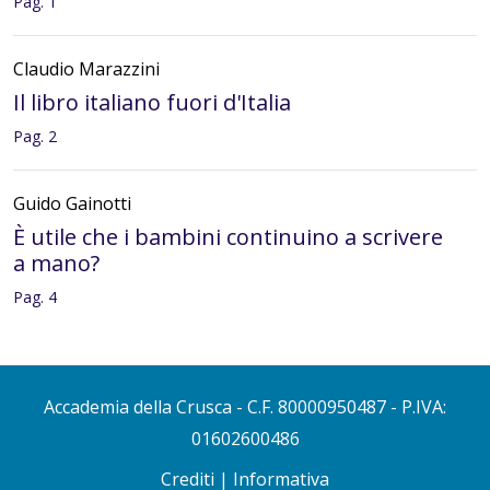
Pag. 1
Claudio Marazzini
Il libro italiano fuori d'Italia
Pag. 2
Guido Gainotti
È utile che i bambini continuino a scrivere
a mano?
Pag. 4
Nicoletta Maraschio
Grafia e punteggiatura nei libri del
Accademia della Crusca
- C.F. 80000950487 - P.IVA:
Cinquecento
01602600486
Pag. 5
Crediti
|
Informativa