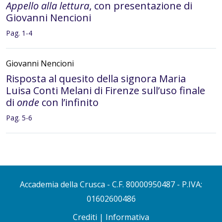
Appello alla lettura
, con presentazione di
Giovanni Nencioni
Pag. 1-4
Giovanni Nencioni
Risposta al quesito della signora Maria
Luisa Conti Melani di Firenze sull’uso finale
di
onde
con l’infinito
Pag. 5-6
Ornella Castellani Pollidori
Risposta ai quesiti del signor Saverio Scavo
di Milano sull’elasticità e funzionalità della
Accademia della Crusca
- C.F. 80000950487 - P.IVA:
lingua italiana
01602600486
Pag. 6-7
Crediti
|
Informativa