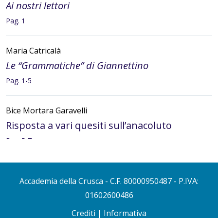
Ai nostri lettori
Pag. 1
Maria Catricalà
Le “Grammatiche” di Giannettino
Pag. 1-5
Bice Mortara Garavelli
Risposta a vari quesiti sull’anacoluto
Pag. 5-7
Paola Barocchi
Accademia della Crusca
- C.F. 80000950487 - P.IVA:
Risposta al quesito della professoressa
01602600486
Cecilia Melani Salvestroni di Grosseto sul
rapporto tra lingua e immagine
Crediti
|
Informativa