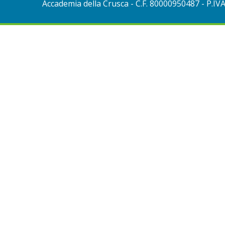
Accademia della Crusca
- C.F. 80000950487 - P.IV