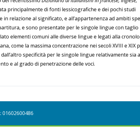
io del recentissimo
Dizionario di italianismi in francese, inglese,
ta principalmente di fonti lessicografiche e dei pochi studi
e in relazione al significato, e all’appartenenza ad ambiti spec
partitura, e sono presentate per le singole lingue con taglio
n lato elementi comuni alle diverse lingue e legati alla cronol
aliana, come la massima concentrazione nei secoli XVIII e XIX p
dall’altro specificità per le singole lingue relativamente sia a
nto e al grado di penetrazione delle voci.
A: 01602600486