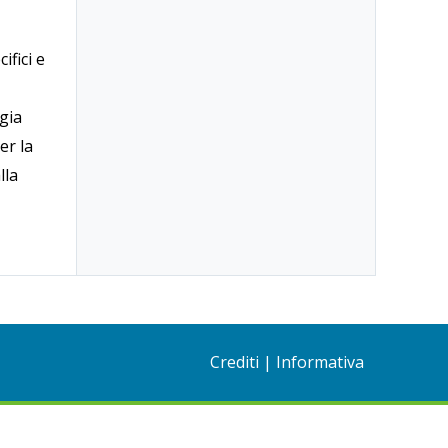
ifici e
ogia
er la
lla
Crediti
|
Informativa