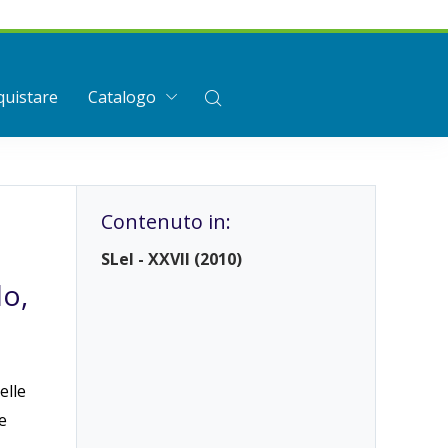
uistare
Catalogo
Contenuto in:
SLeI - XXVII (2010)
lo,
elle
e