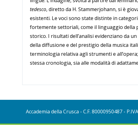
lingue. L’indagine, svolta a partire dal lemmar
tedesco
, diretto da H. Stammerjohann, si è giova
esistenti. Le voci sono state distinte in categori
fortemente settoriali, come il linguaggio della 
storico. I risultati dell’analisi evidenziano da u
della diffusione e del prestigio della musica it
terminologia relativa agli strumenti e all’opera; 
stessa cronologia, sia alle modalità di adattame
Accademia della Crusca
- C.F. 80000950487 - P.IV