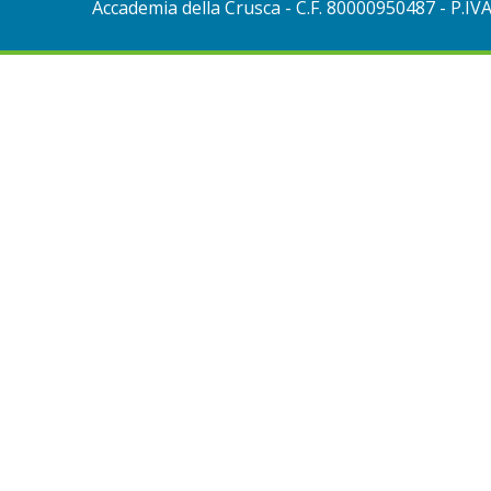
Accademia della Crusca
- C.F. 80000950487 - P.IV