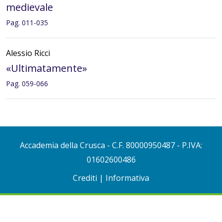
medievale
Pag. 011-035
Alessio Ricci
«Ultimatamente»
Pag. 059-066
Cecilia Luzzi
Per la semantica di armonia: in margine a
strumenti recenti di lessicologia musicale
Accademia della Crusca
- C.F. 80000950487 - P.IVA:
Pag. 067-108
01602600486
Crediti
|
Informativa
Giovanni Petrolini
Necrofori e pipistrelli. Qualche
considerazione su «becchino» e