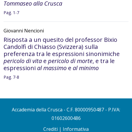
Tommaseo alla Crusca
Pag. 1-7
Giovanni Nencioni
Risposta a un quesito del professor Bixio
Candolfi di Chiasso (Svizzera) sulla
preferenza tra le espressioni sinonimiche
pericolo di vita
e
pericolo di morte
, e tra le
espressioni
al massimo
e
al minimo
Pag. 7-8
Luca Serianni
Risposta al quesito del signor Fabio
Accademia della Crusca
- C.F. 80000950487 - P.IVA:
Ambrosetti di Varese sull’uso della virgola
tra soggetto e predicato
01602600486
Pag. 8
Crediti
|
Informativa