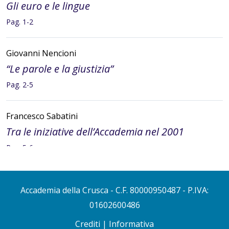
Gli euro e le lingue
Pag. 1-2
Giovanni Nencioni
“Le parole e la giustizia”
Pag. 2-5
Francesco Sabatini
Tra le iniziative dell’Accademia nel 2001
Pag. 5-6
Luca Serianni
Accademia della Crusca
- C.F. 80000950487 - P.IVA:
Risposta al quesito del signor Adelmo
01602600486
Peverati di Granarolo (Bologna) sul verbo
accudire
intransitivo e transitivo
Crediti
|
Informativa