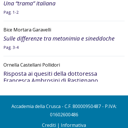
Una “trama” italiana
Pag. 1-2
Bice Mortara Garavelli
Sulle differenze tra metonimia e sineddoche
Pag. 3-4
Ornella Castellani Pollidori
Risposta ai quesiti della dottoressa
Francesca Ambrosini di Rastignano
(Bologna) sull’uso del
si
riflessivo
apparente e reciproco
Pag. 5-6
Accademia della Crusca
- C.F. 80000950487 - P.IVA:
01602600486
Giovanni Nencioni
Crediti
|
Informativa