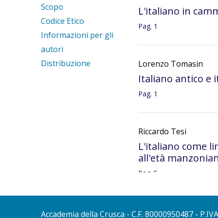
Scopo
L'italiano in cam
Codice Etico
Pag. 1
Informazioni per gli
autori
Distribuzione
Lorenzo Tomasin
Italiano antico e 
Pag. 1
Riccardo Tesi
L'italiano come l
all'età manzonia
Pag. 5
Francesco Sabatini
Accademia della Crusca
- C.F. 80000950487 - P.IV