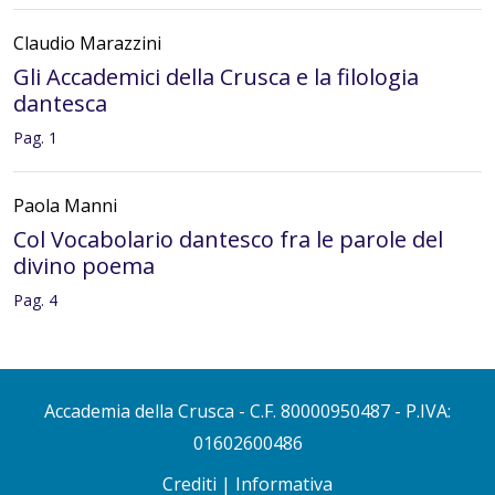
Claudio Marazzini
Gli Accademici della Crusca e la filologia
dantesca
Pag. 1
Paola Manni
Col Vocabolario dantesco fra le parole del
divino poema
Pag. 4
Rosario Coluccia
Dante e i poeti prima di lui
Accademia della Crusca
- C.F. 80000950487 - P.IVA:
Pag. 8
01602600486
Crediti
|
Informativa