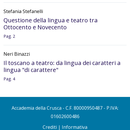
Stefania Stefanelli
Questione della lingua e teatro tra
Ottocento e Novecento
Pag. 2
Neri Binazzi
Il toscano a teatro: da lingua dei caratteri a
lingua "di carattere"
Pag. 4
Sergio Lubello
Luigi Pirandello sulle scene: dinamiche
Accademia della Crusca
- C.F. 80000950487 - P.IVA:
linguistiche e strategie drammaturgiche
01602600486
Pag. 7
Crediti
|
Informativa