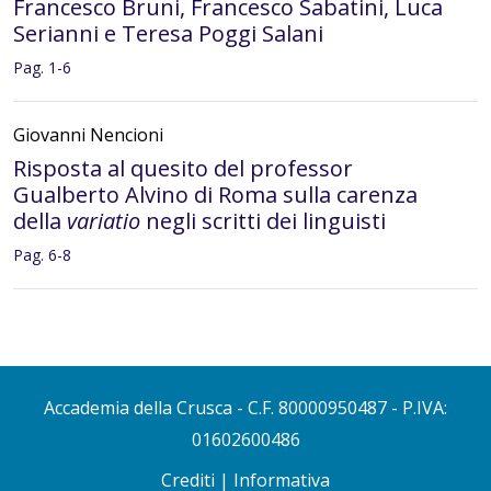
Francesco Bruni, Francesco Sabatini, Luca
Serianni e Teresa Poggi Salani
Pag. 1-6
Giovanni Nencioni
Risposta al quesito del professor
Gualberto Alvino di Roma sulla carenza
della
variatio
negli scritti dei linguisti
Pag. 6-8
Severina Parodi
Risposta al quesito del professor Giulio
Cesare Santucci sul genere e la variabilità
del sostantivo
euro
Accademia della Crusca
- C.F. 80000950487 - P.IVA:
01602600486
Pag. 8-9
Crediti
|
Informativa