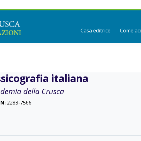
Casa editrice
Come acq
ssicografia italiana
ademia della Crusca
SN:
2283-7566
)