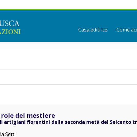
Casa editrice
Come acq
arole del mestiere
di artigiani fiorentini della seconda metà del Seicento t
la Setti