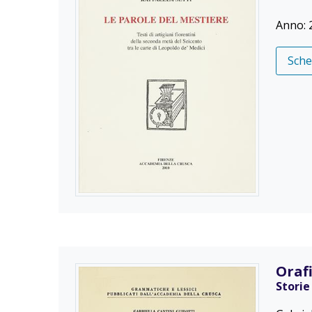
Anno: 
Sch
Orafi
Storie