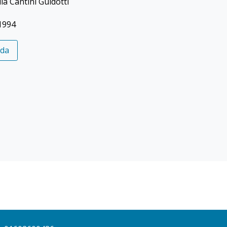
la Cantini Guidotti
1994
eda