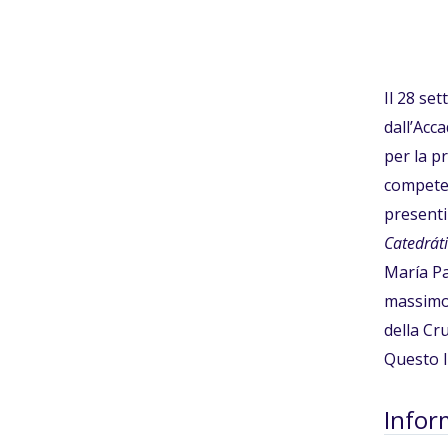
Il 28 se
dall’Acc
per la pr
competen
presenti
Catedrát
María Pa
massimo 
della Cr
Questo li
Infor