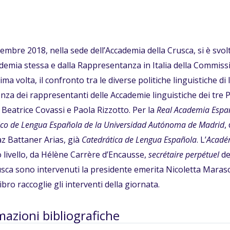
ttembre 2018, nella sede dell’Accademia della Crusca, si è svol
ademia stessa e dalla Rappresentanza in Italia della Commiss
ima volta, il confronto tra le diverse politiche linguistiche di I
za dei rappresentanti delle Accademie linguistiche dei tre
 Beatrice Covassi e Paola Rizzotto. Per la
Real Academia Espa
ico de Lengua Española de la Universidad Autónoma de Madrid
,
z Battaner Arias, già
Catedrática de Lengua Española
. L’
Académ
livello, da Hélène Carrère d’Encausse,
secrétaire perpétuel
de
usca sono intervenuti la presidente emerita Nicoletta Marasch
bro raccoglie gli interventi della giornata.
mazioni bibliografiche