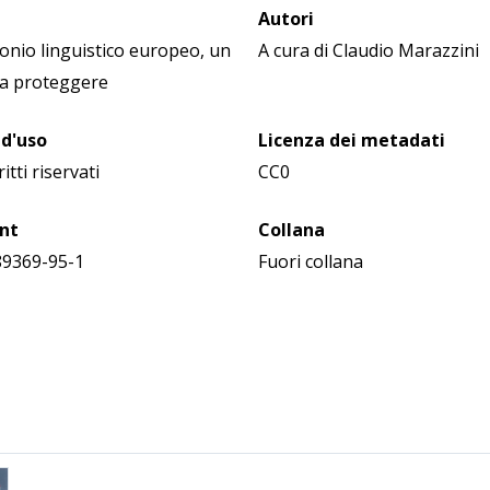
Autori
monio linguistico europeo, un
A cura di Claudio Marazzini
da proteggere
 d'uso
Licenza dei metadati
ritti riservati
CC0
int
Collana
89369-95-1
Fuori collana