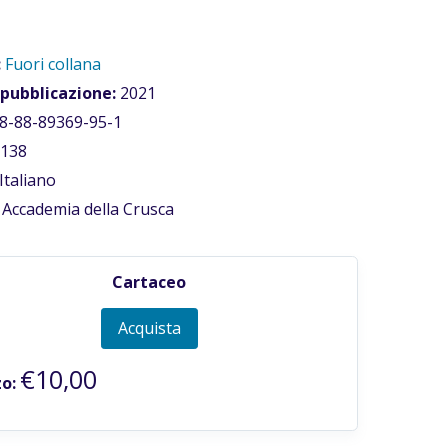
:
Fuori collana
 pubblicazione:
2021
8-88-89369-95-1
138
Italiano
Accademia della Crusca
Cartaceo
Acquista
€10,00
o: