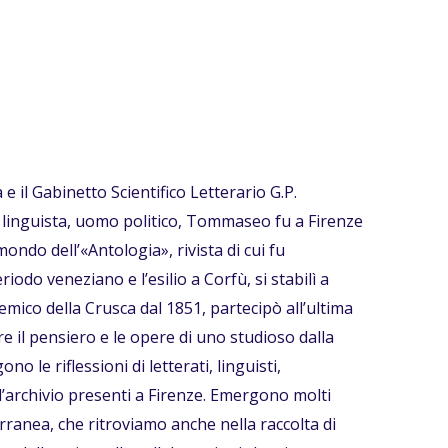
 il Gabinetto Scientifico Letterario G.P.
 linguista, uomo politico, Tommaseo fu a Firenze
ondo dell’«Antologia», rivista di cui fu
riodo veneziano e l’esilio a Corfù, si stabilì a
mico della Crusca dal 1851, partecipò all’ultima
re il pensiero e le opere di uno studioso dalla
o le riflessioni di letterati, linguisti,
d’archivio presenti a Firenze. Emergono molti
rranea, che ritroviamo anche nella raccolta di