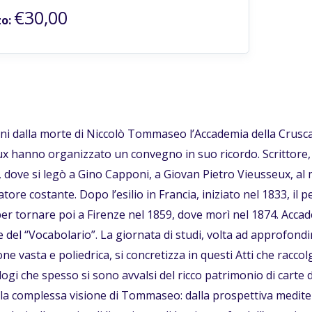
€30,00
o:
ni dalla morte di Niccolò Tommaseo l’Accademia della Crusca e
x hanno organizzato un convegno in suo ricordo. Scrittore,
, dove si legò a Gino Capponi, a Giovan Pietro Vieusseux, al m
tore costante. Dopo l’esilio in Francia, iniziato nel 1833, il pe
er tornare poi a Firenze nel 1859, dove morì nel 1874. Accade
e del “Vocabolario”. La giornata di studi, volta ad approfondi
e vasta e poliedrica, si concretizza in questi Atti che raccolgon
ogi che spesso si sono avvalsi del ricco patrimonio di carte 
ella complessa visione di Tommaseo: dalla prospettiva medite