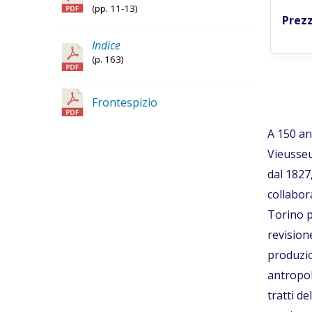
(pp. 11-13)
Prezz
Indice
(p. 163)
Frontespizio
A 150 an
Vieusseu
dal 1827
collabora
Torino p
revision
produzion
antropol
tratti d