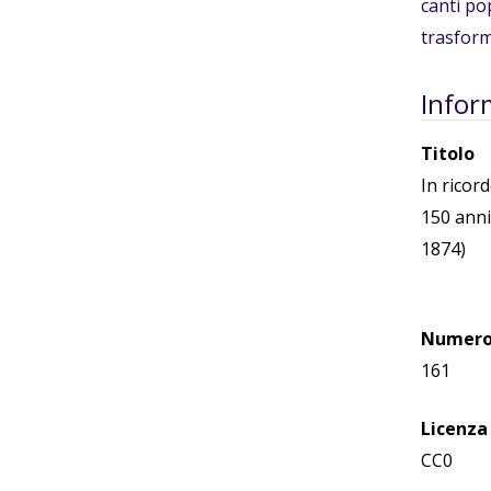
canti pop
trasform
Infor
Titolo
In ricor
150 anni
1874)
Numero 
161
Licenza
CC0