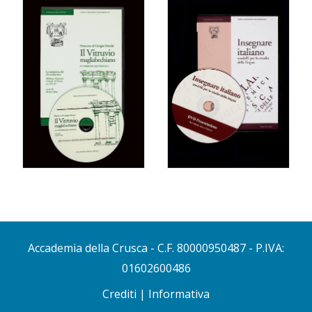
Accademia della Crusca
- C.F. 80000950487 - P.IVA:
01602600486
Crediti
|
Informativa