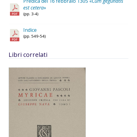
Predica del 16 febbraio 1305 «
Cum gegunatis
est cetera
»
(pp. 3-4)
Indice
(pp. 549-54)
Libri correlati