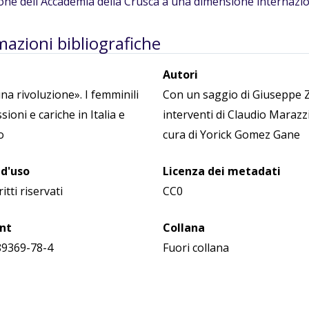
ione dell'Accademia della Crusca a una dimensione internazio
mazioni bibliografiche
Autori
na rivoluzione». I femminili
Con un saggio di Giuseppe 
sioni e cariche in Italia e
interventi di Claudio Marazzi
o
cura di Yorick Gomez Gane
 d'uso
Licenza dei metadati
ritti riservati
CC0
int
Collana
89369-78-4
Fuori collana