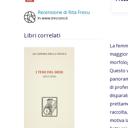
Recensione di Rita Fresu
In
www.treccani.it
.
Libri correlati
La femmi
maggiore
morfolog
Questo v
panorami
di profe
disparate
prettame
raccolta
motiva la