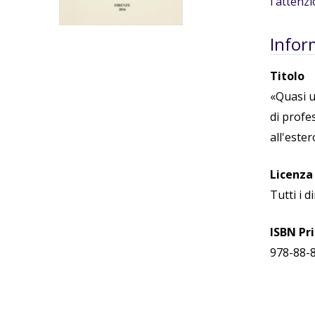
l'attenz
Infor
Titolo
«Quasi u
di profes
all'ester
Licenza
Tutti i di
ISBN Pr
978-88-