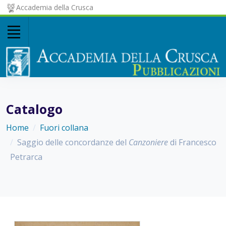
Accademia della Crusca
Catalogo
Home
Fuori collana
Saggio delle concordanze del
Canzoniere
di Francesco
Petrarca