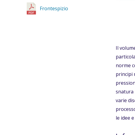
Frontespizio
Il volume
particol
norme co
principi
pression
snatura 
varie dis
processo 
le idee e