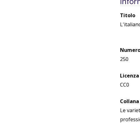
Infor
Titolo
L'italia
Numero 
250
Licenza
CC0
Collana
Le variet
professi