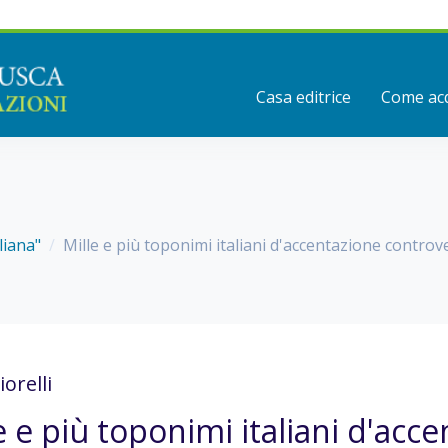
Casa editrice
Come acq
liana"
Mille e più toponimi italiani d'accentazione controv
iorelli
e e più toponimi italiani d'acc