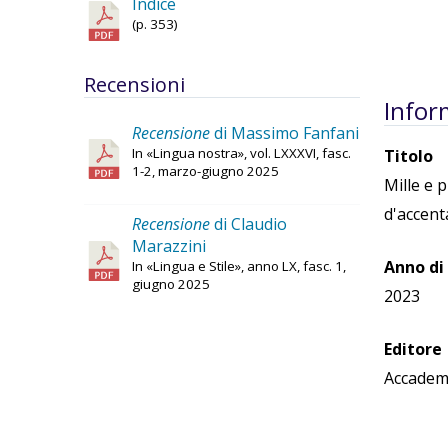
Indice
(p. 353)
Recensioni
Infor
Recensione
di Massimo Fanfani
In «Lingua nostra», vol. LXXXVI, fasc.
Titolo
1-2, marzo-giugno 2025
Mille e p
d'accent
Recensione
di Claudio
Marazzini
Anno di
In «Lingua e Stile», anno LX, fasc. 1,
giugno 2025
2023
Editore
Accademi