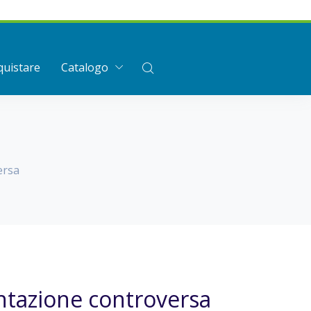
uistare
Catalogo
ersa
entazione controversa