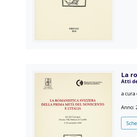
La ro
Atti d
a cura
Anno: 
Sch