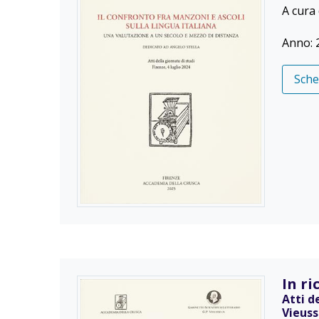
A cura 
Anno: 
Sch
In r
Atti d
Vieuss