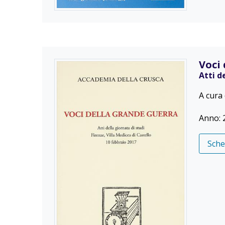
Voci
Atti d
A cura 
Anno: 
Sch