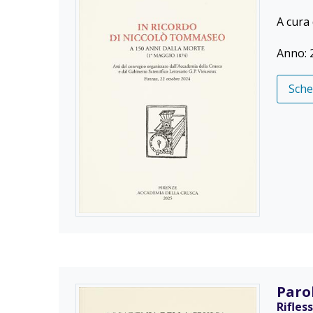
A cura 
Anno: 
Sch
Paro
Rifles