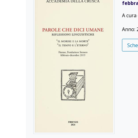
febbr
A cura 
Anno: 
Sch