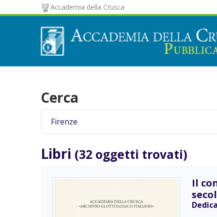
Accademia della Crusca
Cerca
Libri
(32 oggetti trovati)
Il co
seco
Dedica