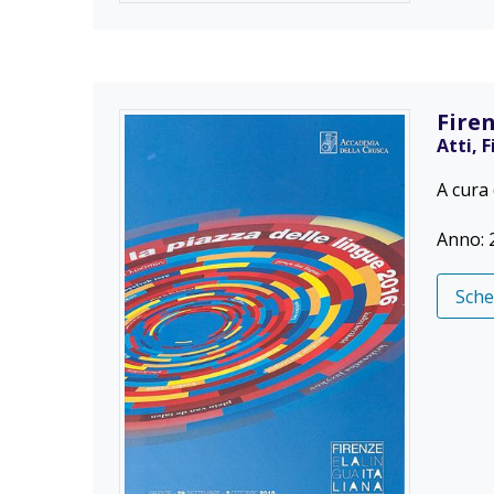
Firen
Atti, 
A cura
Anno: 
Sch