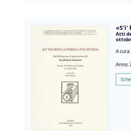
«S'i'
Atti d
ottobr
A cura
Anno: 
Sch