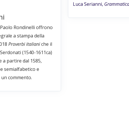
Luca Serianni,
Grammatica 
ni
a Paolo Rondinelli offrono
egrale a stampa della
.018
Proverbi italiani
che il
 Serdonati (1540-1611ca)
e a partire dal 1585,
e semialfabetico e
 un commento.