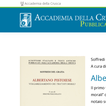
Accademia della Crusca
Soffredi
A cura d
sa
Albe
Il primo
morali” 
notaio s