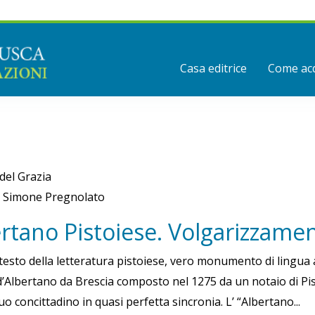
Casa editrice
Come acq
 del Grazia
i Simone Pregnolato
rtano Pistoiese. Volgarizzame
 testo della letteratura pistoiese, vero monumento di lingua 
d’Albertano da Brescia composto nel 1275 da un notaio di Pist
uo concittadino in quasi perfetta sincronia. L’ “Albertano...