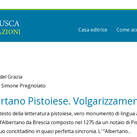
Casa editrice
Come acq
 del Grazia
i Simone Pregnolato
rtano Pistoiese. Volgarizzame
 testo della letteratura pistoiese, vero monumento di lingua 
d’Albertano da Brescia composto nel 1275 da un notaio di Pist
uo concittadino in quasi perfetta sincronia. L’ “Albertano...