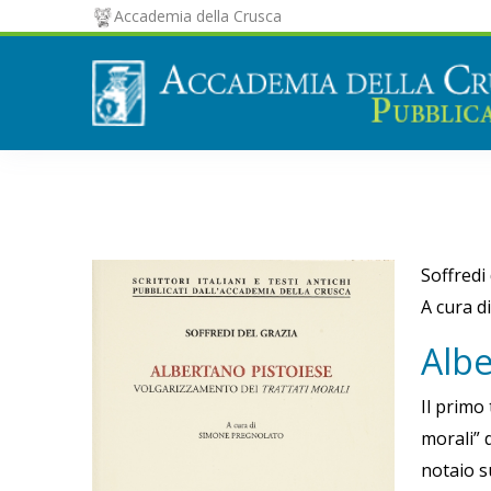
Accademia della Crusca
Soffredi
A cura d
sa
Albe
Il primo
morali” 
notaio s