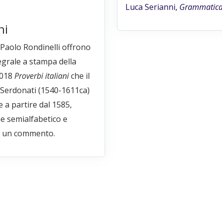
Luca Serianni,
Grammatica 
ni
a Paolo Rondinelli offrono
egrale a stampa della
.018
Proverbi italiani
che il
 Serdonati (1540-1611ca)
e a partire dal 1585,
e semialfabetico e
 un commento.