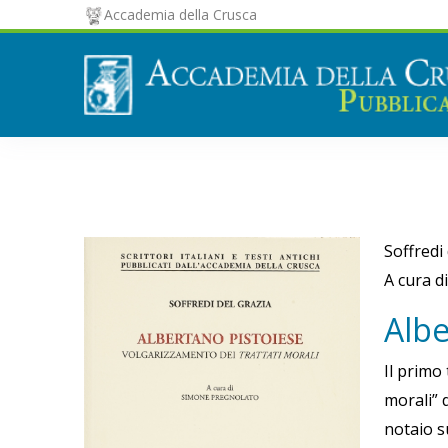
Accademia della Crusca
Soffredi
A cura d
sa
Albe
Il primo
morali” 
notaio s