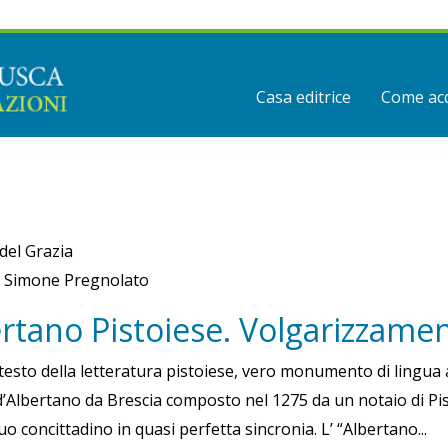
Casa editrice
Come acq
 del Grazia
i Simone Pregnolato
rtano Pistoiese. Volgarizzame
 testo della letteratura pistoiese, vero monumento di lingua 
d’Albertano da Brescia composto nel 1275 da un notaio di Pist
uo concittadino in quasi perfetta sincronia. L’ “Albertano...