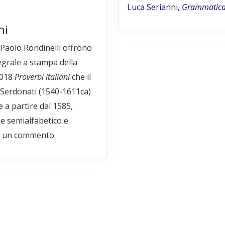
Luca Serianni,
Grammatica 
ni
a Paolo Rondinelli offrono
egrale a stampa della
.018
Proverbi italiani
che il
 Serdonati (1540-1611ca)
e a partire dal 1585,
e semialfabetico e
 un commento.